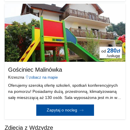
280
zł
od
/usługę
Gościniec Malinówka
Krzeszna
zobacz na mapie
Oferujemy szeroką ofertę szkoleń, spotkań konferencyjnych
na pomorzu! Posiadamy dużą, przestronną, klimatyzowaną
salę mieszczącą aż 130 osób. Sala wyposażona jest m.in w
rzutnik, projektor oraz nagłośnienie. Oferujemy również
doskonałe zap
Zapytaj o nocleg
Zdjęcia z Wdzydze