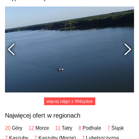
Poprzednie
więcej zdjęć z Wdzydze
Najwięcej ofert w regionach
20
Góry
12
Morze
11
Tatry
8
Podhale
7
Śląsk
7
Kaszuby
7
Kaszuby (Morze)
7
Lubelszczyzna