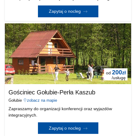
spędzania czasu, czemu sprzyjają rozległy obszar, 3 boiska
bo piłki nożnej,
Zapytaj o nocleg
200
zł
od
/usługę
Gościniec Gołubie-Perła Kaszub
Gołubie
zobacz na mapie
Zapraszamy do organizacji konferencji oraz wyjazdów
integracyjnych.
Zapytaj o nocleg