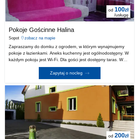
100
zł
od
/usługę
Pokoje Gościnne Halina
Sopot
zobacz na mapie
Zapraszamy do domku z ogrodem, w którym wynajmujemy
pokoje z łazienkami. Aneks kuchenny jest ogólnodostępny. W
każdym pokoju jest Wi-Fi. Dla gości jest dostępny taras. W
ogrodzie możliwość grillowania. Na posesji dysponujemy
czterema miejscami parkingowymi. Do plaży je
Zapytaj o nocleg
200
zł
od