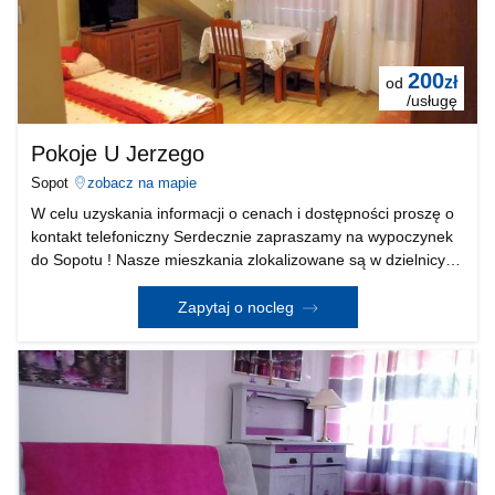
200
zł
od
/usługę
Pokoje U Jerzego
Sopot
zobacz na mapie
W celu uzyskania informacji o cenach i dostępności proszę o
kontakt telefoniczny Serdecznie zapraszamy na wypoczynek
do Sopotu ! Nasze mieszkania zlokalizowane są w dzielnicy
Sopot Wyścigi w dolnym Sopocie, na spokojnym i
bezpiecznym osiedlu domów jednorodzinnych. Tere
Zapytaj o nocleg