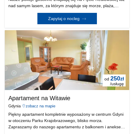
nad samym lasem, za którym znajduje się morze, plaża,
bulwar nadmorski blisko centrum. Gdynia to miejsce pełne
wspaniałych atrakcji. Do Państwa użytk
Zapytaj o nocleg
250
zł
od
/usługę
Apartament na Witawie
Gdynia
zobacz na mapie
Piękny apartament kompletnie wyposażony w centrum Gdyni
w otoczeniu Parku Krajobrazowego, blisko morza.
Zapraszamy do naszego apartamentu z balkonem i aneksem
kuchennym. Jest on przytulny i w pełni wyposażony.