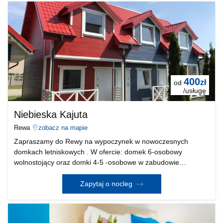
400
zł
od
/usługę
Niebieska Kajuta
Rewa
zobacz na mapie
Zapraszamy do Rewy na wypoczynek w nowoczesnych
domkach letniskowych . W ofercie: domek 6-osobowy
wolnostojący oraz domki 4-5 -osobowe w zabudowie
szeregowej. W każdym domku znajdują się: łazienka z
prysznicem, w pełni wyposażona kuchnia z lodówką i płytą
Zapytaj o nocleg
elektryczną o