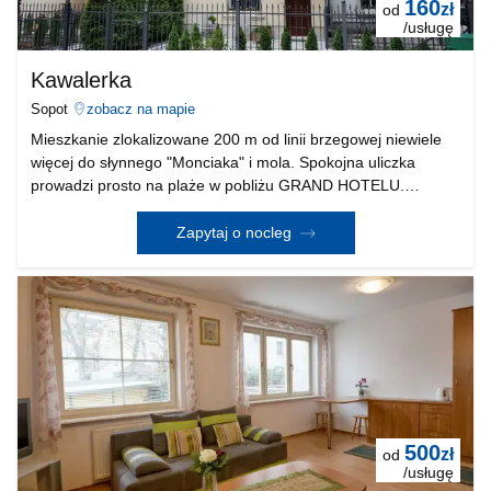
160
zł
od
/usługę
Kawalerka
Sopot
zobacz na mapie
Mieszkanie zlokalizowane 200 m od linii brzegowej niewiele
więcej do słynnego "Monciaka" i mola. Spokojna uliczka
prowadzi prosto na plaże w pobliżu GRAND HOTELU.
Budynek po kapitalnym remoncie elewacji - nowe ogrodzenie,
brama wjazdowa na posesję. Mieszkanie z osobnym
Zapytaj o nocleg
500
zł
od
/usługę