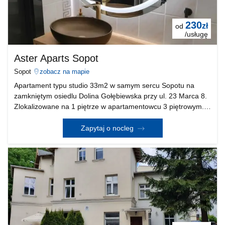
230
zł
od
/usługę
Aster Aparts Sopot
Sopot
zobacz na mapie
Apartament typu studio 33m2 w samym sercu Sopotu na
zamkniętym osiedlu Dolina Gołębiewska przy ul. 23 Marca 8.
Zlokalizowane na 1 piętrze w apartamentowcu 3 piętrowym.
Apartament składa się z przestronnego pokoju połączonego z
dużym aneksem kuchennym i stolikiem jadaln
Zapytaj o nocleg