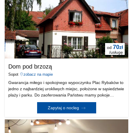
70
zł
od
/usługę
Dom pod brzozą
Sopot
zobacz na mapie
Gwarancja miłego i spokojnego wypoczynku Plac Rybaków to
jedno z najbardziej urokliwych miejsc, położone w sąsiedztwie
plaży i parku. Do zaoferowania Państwu mamy pokoje
gościnne w domu jednorodzinnym oddalonym 100 m od
plaży. Czynne cały rok. Cisza i spokój gwarantują
Zapytaj o nocleg