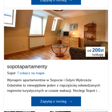
200
zł
od
/usługę
sopotapartamenty
Sopot
zobacz na mapie
Wynajem apartamentów w Sopocie i Gdyni Wybrzeże
Gdańskie to niewątpliwie jeden z najczęściej odwiedzanych
regionów turystycznych w czasie wakacji. Noclegi Sopot i
Gdynia - tanie mieszkania na lato, ceny już od 40 zł od osoby
za dobę! Do wynajęcia przez cały rok - samod
Zapytaj o nocleg