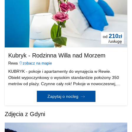
210
zł
od
/usługę
Kubryk - Rodzinna Willa nad Morzem
Rewa
zobacz na mapie
KUBRYK - pokoje i apartamenty do wynajęcia w Rewie.
Obiekt wypoczynkowy o wysokim standardzie położony 350
metrów od plaży. Czynne cały rok! Pokoje w nowoczesnej,
morskiej stylistyce. Duże okna zapewniają mnóstwo
naturalnego światła. Każdy pokój posiada własną łazienkę
Zapytaj o nocleg
Zdjęcia z Gdyni