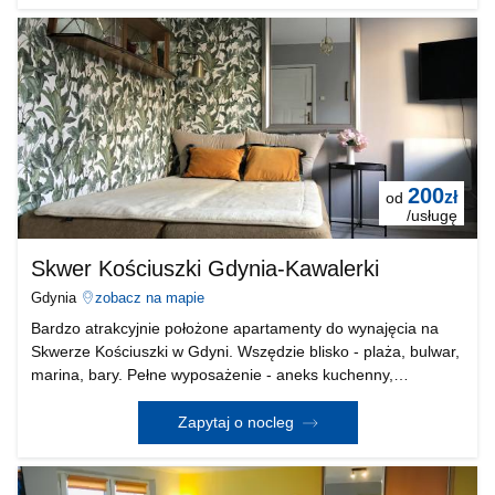
200
zł
od
/usługę
Skwer Kościuszki Gdynia-Kawalerki
Gdynia
zobacz na mapie
Bardzo atrakcyjnie położone apartamenty do wynajęcia na
Skwerze Kościuszki w Gdyni. Wszędzie blisko - plaża, bulwar,
marina, bary. Pełne wyposażenie - aneks kuchenny,
samodzielna łazienka. Atrakcyjna cena. Do dyspozycji także
ogródek. Ciche, ustronne miejsce w centrum
Zapytaj o nocleg