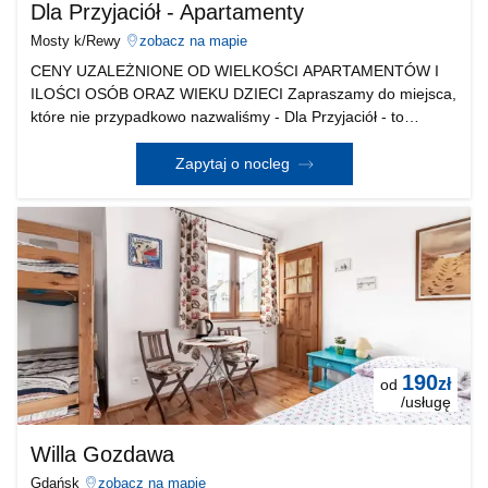
Dla Przyjaciół - Apartamenty
Mosty k/Rewy
zobacz na mapie
CENY UZALEŻNIONE OD WIELKOŚCI APARTAMENTÓW I
ILOŚCI OSÓB ORAZ WIEKU DZIECI Zapraszamy do miejsca,
które nie przypadkowo nazwaliśmy - Dla Przyjaciół - to
właśnie u nas możesz poczuć niezapomniany klimat wakacji ,
odpocząć w nowych komfortowych apartamentach i korzystać
Zapytaj o nocleg
190
zł
od
/usługę
Willa Gozdawa
Gdańsk
zobacz na mapie