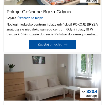
/usługę
Pokoje Gościnne Bryza Gdynia
Gdynia
zobacz na mapie
Noclegi niedaleko centrum i plaży gdyńskiej! POKOJE BRYZA
znajdują sie niedaleko samego centrum Gdyni i plaży !!! W
bardzo krótkim czasie dotrzecie Państwo do samego centrum
miasta, pięknych gdyńskich plaż (samochodem 5 minut, 3
km), a bliskość szybkiej kolei miejskiej
Zapytaj o nocleg
320
zł
od
/usługę