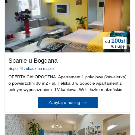
100
zł
od
/usługę
Spanie u Bogdana
Sopot
zobacz na mapie
OFERTA CAŁOROCZNA. Apartament 1 pokojowy (kawalerka)
o powierzchni 30 m2 - ul. Helska 3 w Sopocie Apartament z
pełnym wyposażeniem: TV-kablowa, Wi-fi, łóżko małżeńskie,
sofa dwuosobowa, aneks kuchenny w formie barku z
podświetlanym sufitem, łazienka (kabina prysznicowa
Zapytaj o nocleg