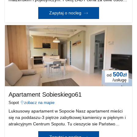
+ dopłata za trzecią osobę. Pokój ROCKY 3-osobowy. Każdy
z pokoi wyposażony w telewizje cyfrową , dostęp d
Zapytaj o nocleg
500
zł
od
/usługę
Apartament Sobieskiego61
Sopot
zobacz na mapie
Luksusowy apartament w Sopocie Nasz apartament mieści
się na poddaszu-3 piętrze zabytkowej kamienicy w pięknym i
atrakcyjnym Centrum Sopotu. Tu cieszycie sie Państwo
bliskością wiecznie tętniącego serca miasta: ulica Monte
Cassino (9 minut pieszo), jednocześnie korzyst
Zapytaj o nocleg