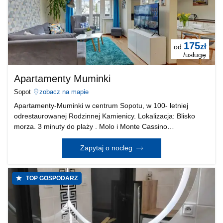
175
zł
od
/usługę
Apartamenty Muminki
Sopot
zobacz na mapie
Apartamenty-Muminki w centrum Sopotu, w 100- letniej
odrestaurowanej Rodzinnej Kamienicy. Lokalizacja: Blisko
morza. 3 minuty do plaży . Molo i Monte Cassino
„MONCIAKA”. W okolicy : Grand-Hotel, Hotel Haffner, Hotel
Sharaton, Teatr na plaży, Korty tenisowe, 150 m do: p
Zapytaj o nocleg
TOP GOSPODARZ