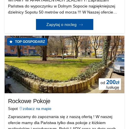
Państwa do wypoczynku w Dolnym Sopocie najpiękniejszej
dzielnicy Sopotu 50 metrów od morza !!! W Naszej ofercie
znajdują się TRZY SAMODZIELNE APARTAMENTY .
Wszystkie apartamenty znajdują się w TOP LOKALIZACJI , w
Zapytaj o nocleg
pasie nadmors
TOP GOSPODARZ
200
zł
od
/usługę
Rockowe Pokoje
Sopot
zobacz na mapie
Zapraszamy do zapoznania się z naszą ofertą ! W naszej
ofercie mamy dla Państwa tylko dwa pokoje z łóżkiem
małżeńskim i pojedynczym. Pokój LADY cena za dwie osoby