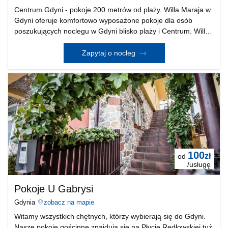
Centrum Gdyni - pokoje 200 metrów od plaży. Willa Maraja w
Gdyni oferuje komfortowo wyposażone pokoje dla osób
poszukujących noclegu w Gdyni blisko plaży i Centrum. Willa
położona jest w bardzo atrakcyjnej oraz kameralnej, willowej
dzielnicy Gdyni-Kamienna Góra, w otoc
Zapytaj o nocleg
100
zł
od
/usługę
Pokoje U Gabrysi
Gdynia
zobacz na mapie
Witamy wszystkich chętnych, którzy wybierają się do Gdyni.
Nasze pokoje gościnne znajdują się na Płycie Redłowskiej tuż