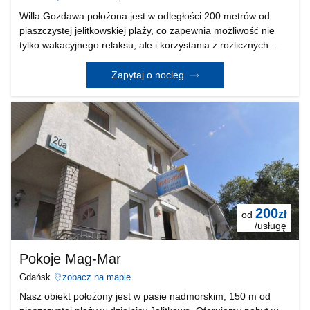
Willa Gozdawa położona jest w odległości 200 metrów od
piaszczystej jelitkowskiej plaży, co zapewnia możliwość nie
tylko wakacyjnego relaksu, ale i korzystania z rozlicznych
atrakcji Trójmiasta przez cały rok . Jelitkowo leży na granicy
Sopotu i Gdańska i ma świetne po
Zapytaj o nocleg
200
zł
od
/usługę
Pokoje Mag-Mar
Gdańsk
zobacz na mapie
Nasz obiekt położony jest w pasie nadmorskim, 150 m od