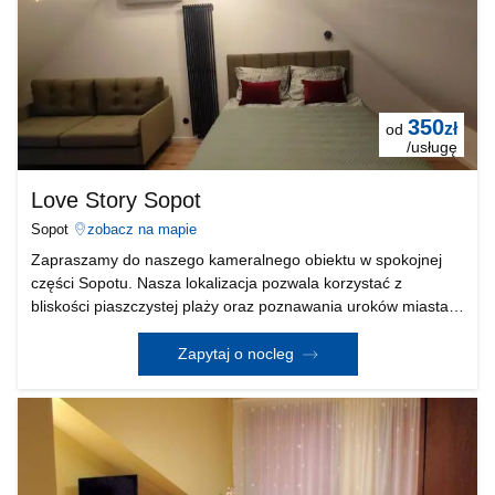
350
zł
od
/usługę
Love Story Sopot
Sopot
zobacz na mapie
Zapraszamy do naszego kameralnego obiektu w spokojnej
części Sopotu. Nasza lokalizacja pozwala korzystać z
bliskości piaszczystej plaży oraz poznawania uroków miasta -
do słynnej ulicy Bohaterów Monte Cassino oraz Mola
niespełna 10-15 minut spacerem. Oferujemy 35 metro
Zapytaj o nocleg