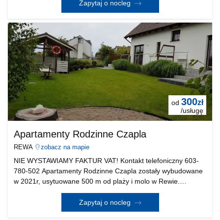
wiele innych atrakcji. W komfortowo wyposażonych
Zapytaj o nocleg
300
zł
od
/usługę
Apartamenty Rodzinne Czapla
REWA
zobacz na mapie
NIE WYSTAWIAMY FAKTUR VAT! Kontakt telefoniczny 603-
780-502 Apartamenty Rodzinne Czapla zostały wybudowane
w 2021r, usytuowane 500 m od plaży i molo w Rewie.
Urządzone w nowoczesnym stylu (patrz zdjęcia) także
Państwo będziecie czuć się bezpiecznie i komfortowo. Miejsc
Zapytaj o nocleg