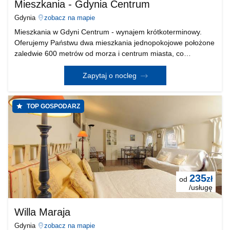
Mieszkania - Gdynia Centrum
Gdynia
zobacz na mapie
Mieszkania w Gdyni Centrum - wynajem krótkoterminowy.
Oferujemy Państwu dwa mieszkania jednopokojowe położone
zaledwie 600 metrów od morza i centrum miasta, co
zapewnia łatwy dostęp do plaży, atrakcji turystycznych,
restauracji, sklepów i innych udogodnień. Mieszkania
Zapytaj o nocleg
TOP GOSPODARZ
235
zł
od
/usługę
Willa Maraja
Gdynia
zobacz na mapie