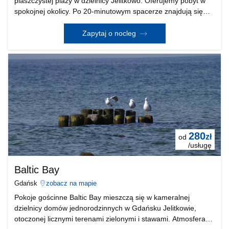
piaszczystej plaży w dzielnicy Jelitkowo. Oferujemy pobyt w
spokojnej okolicy. Po 20-minutowym spacerze znajdują się
Państwo na słynnym sopockim molo. W pobliżu znajdują się
ścieżki rowerowe, bulwar z knajpkami, ha
Zapytaj o nocleg
280
zł
od
/usługę
Baltic Bay
Gdańsk
zobacz na mapie
Pokoje gościnne Baltic Bay mieszczą się w kameralnej
dzielnicy domów jednorodzinnych w Gdańsku Jelitkowie,
otoczonej licznymi terenami zielonymi i stawami. Atmosfera