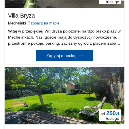
/usługę
Villa Bryza
Mechelinki
zobacz na mapie
Witaj w przepięknej Villi Bryza położonej bardzo blisko plaży w
Mechelinkach. Nasi goście mają do dyspozycji nowoczesne,
przestronne pokoje, parking, zaciszny ogród z placem zabaw
oraz wiele innych udogodnień podczas pobytu. Villa Bryza to
idealne miejsce dla osób chcą
Zapytaj o nocleg
250
zł
od
/usługę