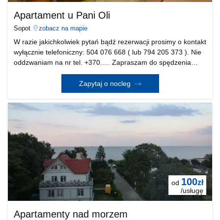
Apartament u Pani Oli
Sopot
zobacz na mapie
W razie jakichkolwiek pytań bądź rezerwacji prosimy o kontakt
wyłącznie telefoniczny: 504 076 668 ( lub 794 205 373 ). Nie
oddzwaniam na nr tel. +370..... Zapraszam do spędzenia
wspaniałych chwil w „Apartamencie u Pani Oli”
zlokalizowanym w Dolnym Sopocie, ul. dr. F. K
Zapytaj o nocleg
100
zł
od
/usługę
Apartamenty nad morzem