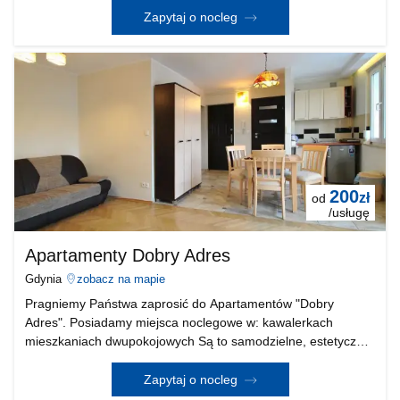
Mieszkanie przygotowane jest na pobyt 4 osób. Jest ono idea
Zapytaj o nocleg
200
zł
od
/usługę
Apartamenty Dobry Adres
Gdynia
zobacz na mapie
Pragniemy Państwa zaprosić do Apartamentów "Dobry
Adres". Posiadamy miejsca noclegowe w: kawalerkach
mieszkaniach dwupokojowych Są to samodzielne, estetyczne
a zarazem bardzo komfortowe mieszkania. W każdym z
mieszkań znajdują się łazienki i aneksy kuchenne. Poza tym
Zapytaj o nocleg
m