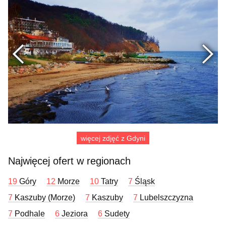
Poprzednie
więcej zdjęć z Gdyni
Najwięcej ofert w regionach
19
Góry
12
Morze
10
Tatry
7
Śląsk
7
Kaszuby (Morze)
7
Kaszuby
7
Lubelszczyzna
7
Podhale
6
Jeziora
6
Sudety