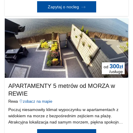
ciszy i spokoju oraz czyste, morskie powietrze stwarzają
warunki do wspaniałego wypoczynku i relaksu. N
Zapytaj o nocleg
300
zł
od
/usługę
APARTAMENTY 5 metrów od MORZA w
REWIE
Rewa
zobacz na mapie
Poczuj niesamowity klimat wypoczynku w apartamentach z
widokiem na morze z bezpośrednim zejściem na plażę.
Atrakcyjna lokalizacja nad samym morzem, piękna spokojna
miejscowość, komfortowo wyposażone apartamenty i wiele,