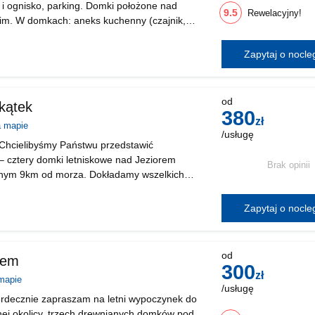
ll i ognisko, parking. Domki położone nad
9.5
Rewelacyjny!
im. W domkach: aneks kuchenny (czajnik,
łazienka, TV, balkon.... OFERUJEMY : 3 domki
6 osobowe
Zapytaj o nocl
od
kątek
380
zł
a mapie
/usługę
Chcielibyśmy Państwu przedstawić
 cztery domki letniskowe nad Jeziorem
Brak opinii
nym 9km od morza. Dokładamy wszelkich
ć każdy szczegół i już niebawem osiągniemy
ski Zakątek powstał z
Zapytaj o nocl
od
sem
300
zł
mapie
/usługę
decznie zapraszam na letni wypoczynek do
ej okolicy, trzech drewnianych domków pod