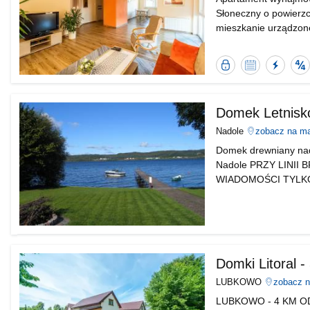
Słoneczny o powierz
mieszkanie urządzon
Przestronny salon z 
m2,sypialnia z wyjśc
Bezpieczna
Kalendarz
Błyska
S
transakcja
dostępności
odpow
ob
od
Nocowanie.pl
Domek Letnisk
Nadole
zobacz na m
Domek drewniany nad
Nadole PRZY LINII
WIADOMOŚCI TYLK
DZWONIĆ 606 272 015
pościelą , salonik z
Domki Litoral -
LUBKOWO
zobacz 
LUBKOWO - 4 KM OD 