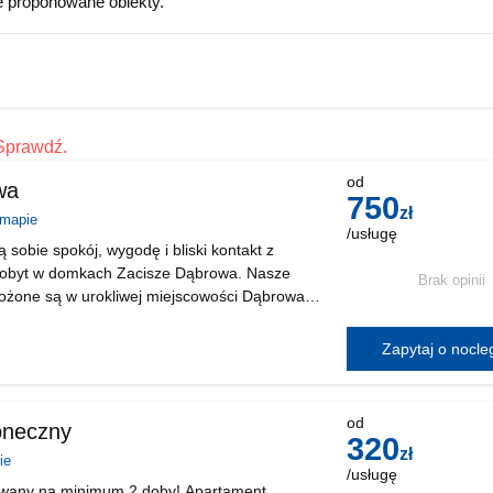
e proponowane obiekty.
Sprawdź.
od
wa
750
zł
 mapie
/usługę
ą sobie spokój, wygodę i bliski kontakt z
pobyt w domkach Zacisze Dąbrowa. Nasze
Brak opinii
ożone są w urokliwej miejscowości Dąbrowa w
wątpliwym atutem naszej miejscowości są
er
Zapytaj o nocl
od
oneczny
320
zł
ie
/usługę
wany na minimum 2 doby! Apartament