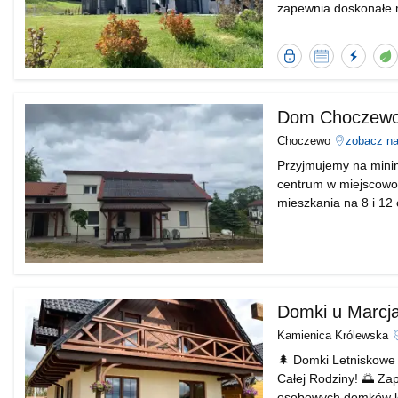
zapewnia doskonałe m
bezpośrednim sąsiedzt
atrakcyjna dla amato
Bezpieczna
Kalendarz
Błyska
O
transakcja
dostępności
odpow
e
od
Nocowanie.pl
Dom Choczew
Choczewo
zobacz n
Przyjmujemy na min
centrum w miejscowo
mieszkania na 8 i 12
ciepła (jest bezobsłu
bezpłatny. Media są w
Domki u Marcj
Kamienica Królewska
🌲 Domki Letniskowe
Całej Rodziny! 🌅 Za
osobowych domków le