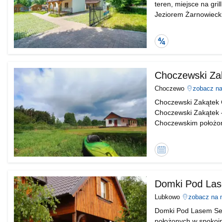
teren, miejsce na gri
Jeziorem Żarnowieck
naczynia, lodówka), 
4 osobowy 2 domki 
Sprawdzony
obiekt
Choczewski Za
Choczewo
zobacz n
Choczewski Zakątek 
Choczewski Zakątek –
Choczewskim położo
starań by dopracowa
zamierzony. Choczew
Kalendarz
dostępności
Domki Pod La
Lubkowo
zobacz na 
Domki Pod Lasem Ser
położonych w spokojn