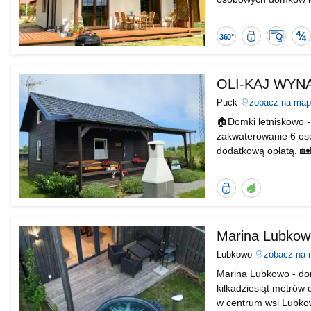
okolicy – nad samym 
i pomostem. To ideal
Wirtualny
Bezpieczna
Certyfi
S
spacer
transakcja
Polskie
ob
od
Organi
Nocowanie.
Turyst
OLI-KAJ WY
-
"Obiek
Puck
zobacz na map
Bezpie
Higieni
🏠Domki letniskowo -
zakwaterowanie 6 os
dodatkową opłatą. 🏡
dwuosobowych sypialn
z rozkładana rogówka
Bezpieczna
Obiekt
transakcja
ekologiczny
od
Nocowanie.pl
Marina Lubkow
Lubkowo
zobacz na 
Marina Lubkowo - dom
kilkadziesiąt metrów
w centrum wsi Lubkow