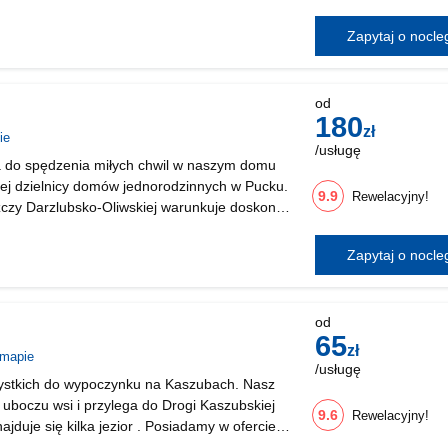
rodzona od jeziora ( i przeważających
Zapytaj o nocl
iczny
od
180
zł
ie
/usługę
do spędzenia miłych chwil w naszym domu
ej dzielnicy domów jednorodzinnych w Pucku.
9.9
Rewelacyjny!
zczy Darzlubsko-Oliwskiej warunkuje doskonały
ływający na samopoczucie. Kontakt z naturą i
Zapytaj o nocl
od
65
zł
 mapie
/usługę
ystkich do wypoczynku na Kaszubach. Nasz
 uboczu wsi i przylega do Drogi Kaszubskiej
9.6
Rewelacyjny!
ajduje się kilka jezior . Posiadamy w ofercie
rzyosobowe każdy z łazienką , tv, wi-fi,