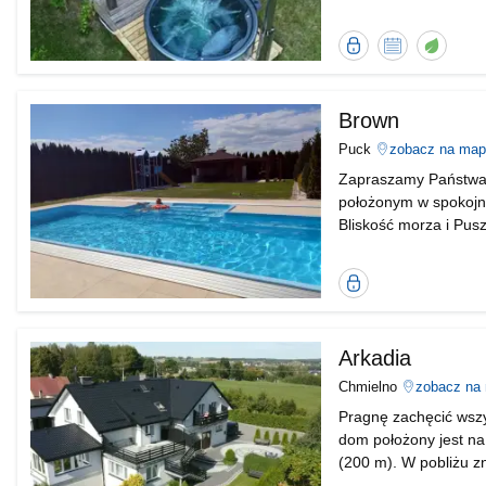
Piaśnicy. Działka odg
zachodnich wiatrów !
Bezpieczna
Kalendarz
Obiekt
transakcja
dostępności
ekolog
od
Nocowanie.pl
Brown
Puck
zobacz na map
Zapraszamy Państwa 
położonym w spokojn
Bliskość morza i Pus
klimat korzystnie wp
odpoczynek nad m
Bezpieczna
transakcja
od
Nocowanie.pl
Arkadia
Chmielno
zobacz na
Pragnę zachęcić wsz
dom położony jest na
(200 m). W pobliżu zn
pokoje dwuosobowe i t