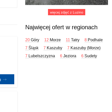
więcej zdjęć z Luzino
Najwięcej ofert w regionach
20
Góry
12
Morze
11
Tatry
8
Podhale
7
Śląsk
7
Kaszuby
7
Kaszuby (Morze)
7
Lubelszczyzna
6
Jeziora
6
Sudety
eg