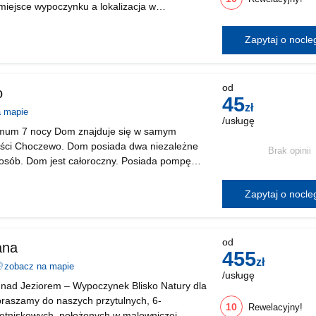
iejsce wypoczynku a lokalizacja w
wie przystani dla łódek jest niezwykle
rów żeglarstwa,
Zapytaj o nocl
wicznie
biekt
iada
kologiczny
od
o
45
zł
a mapie
/usługę
imum 7 nocy Dom znajduje się w samym
ści Choczewo. Dom posiada dwa niezależne
Brak opinii
 osób. Dom jest całoroczny. Posiada pompę
gowy). Jest w pełni wyposażony. Wifi i parking
lic
Zapytaj o nocl
od
ana
455
zł
zobacz na mapie
/usługę
 nad Jeziorem – Wypoczynek Blisko Natury dla
praszamy do naszych przytulnych, 6-
10
Rewelacyjny!
tniskowych, położonych w malowniczej