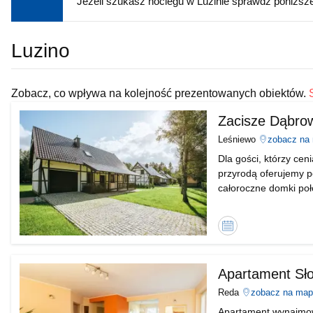
Jeżeli szukasz noclegu w Luzinie sprawdź poniższ
Luzino
Zobacz, co wpływa na kolejność prezentowanych obiektów.
Zacisze Dąbro
Leśniewo
zobacz na
Dla gości, którzy ceni
przyrodą oferujemy 
całoroczne domki poł
powiecie Puckim. Nie
niezliczone trasy row
Kalendarz
dostępności
Apartament Sł
Reda
zobacz na map
Apartament wynajmo