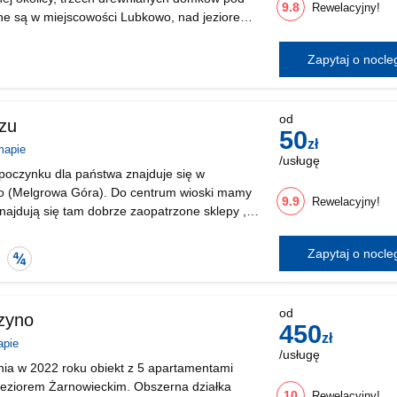
9.8
Rewelacyjny!
ne są w miejscowości Lubkowo, nad jeziorem
dal miejscowości Dębki (ok. 5 km) i Białogóry
Zapytaj o nocl
ie
od
zu
50
zł
mapie
/usługę
poczynku dla państwa znajduje się w
o (Melgrowa Góra). Do centrum wioski mamy
9.9
Rewelacyjny!
znajdują się tam dobrze zaopatrzone sklepy ,
 Kartuzy oddalone jest o 4 kilometry , w którym
Zapytaj o nocl
wicznie
biekt
Sprawdzony
iada
kologiczny
obiekt
od
zyno
450
zł
apie
/usługę
ia w 2022 roku obiekt z 5 apartamentami
jeziorem Żarnowieckim. Obszerna działka
10
Rewelacyjny!