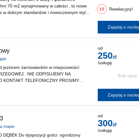
chni 70 m2 wynajmowany w całości , to nowe
10
Rewelacyjny!
e w dobrym standardzie i nowoczesnym stylu.
wyjściem na taras o powierzchni 26
iem na balkon po
Zapytaj o nocl
wicznie
prawdzony
iada
iekt
od
owy
250
zł
apie
/usługę
 jeziorem żarnowieckim w miejscowości
 BRZEGOWEJ . NIE ODPISUJEMY NA
Brak opinii
O KONTAKT TELEFONICZNY PROSIMY
 W domku mieszczą się 2 sypialnie z
 narożnikiem wypoczynkowym , aneks kuchenny
Zapytaj o nocl
od
 3
300
zł
na mapie
/usługę
DĘBEK Do dyspozycji gości: ogrodzony