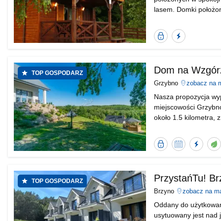
lasem. Domki położo
żarnowieckim, nie opo
(ok. 8 km). To ide
Bezpieczna
Błyskawiczn
transakcja
odpowiada
od
Nocowanie.pl
Dom na Wzgór
TOP GOSPODARZ
Grzybno
zobacz na 
Nasza propozycja wy
miejscowości Grzybn
około 1.5 kilometra, 
oraz kościół . Miasto
znajdziemy liczne
Bezpieczna
Kalendarz
Błyska
O
transakcja
dostępności
odpow
e
od
Nocowanie.pl
PrzystańTu! Br
TOP GOSPODARZ
Brzyno
zobacz na m
Oddany do użytkowan
usytuowany jest nad 