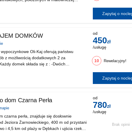
jeziorem, w otoczeniu lasów, z prywatną plażą
ne miejsce
Zapytaj o nocl
kat
prawdzony
j
iekt
zacji
pl
ycznej
od
NAJEM DOMKÓW
450
t
zł
ie
czny
/usługę
cznie"
 wypoczynkowe Oli-Kaj oferują państwu
ób z możliwością dodatkowych 2 za
10
Rewelacyjny!
Każdy domek składa się z : -Dwóch
i na piętrze z pojedyńczymi łóżkami -Salonu
 i telewizorem -Sypial
Zapytaj o nocl
od
o dom Czarna Perła
780
zł
mapie
/usługę
 czarna perła, znajduje się dosłownie
 od Jeziora Żarnowieckiego, 400 m od przystani
Brak opinii
o i 4,5 km od plaży w Dębkach i ujścia rzeki