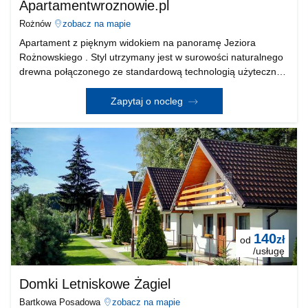
Apartamentwroznowie.pl
Rożnów
zobacz na mapie
Apartament z pięknym widokiem na panoramę Jeziora
Rożnowskiego . Styl utrzymany jest w surowości naturalnego
drewna połączonego ze standardową technologią użyteczną.
Południowy stok . Słoneczko tutaj świeci od wchodu do
zachodu. A jak go mamy za dużo to możemy się scho
Zapytaj o nocleg
140
zł
od
/usługę
Domki Letniskowe Żagiel
Bartkowa Posadowa
zobacz na mapie