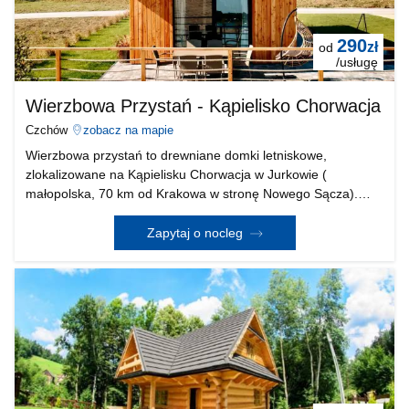
290
zł
od
/usługę
Wierzbowa Przystań - Kąpielisko Chorwacja
Czchów
zobacz na mapie
Wierzbowa przystań to drewniane domki letniskowe,
zlokalizowane na Kąpielisku Chorwacja w Jurkowie (
małopolska, 70 km od Krakowa w stronę Nowego Sącza).
Sosnowe domki przeznaczone są dla 8 osób Wewnątrz
domku znajduje się otwarty salon, kuchnia, oddzielna
Zapytaj o nocleg
sypialnia na