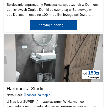
Serdecznie zapraszamy Państwa na wypoczynek w Domkach
Letniskowych Żagiel. Domki położone są w Bartkowej, w
pobliżu lasu, niespełna 100 m od linii brzegowej Jeziora
Rożnowskiego. Położenie domków w spokojnej okolicy
stwarza wspaniałe warunki do odpoczynku i rekreacji.
Zapytaj o nocleg
150
zł
od
/usługę
Harmonica Studio
Nowy Sącz
zobacz na mapie
U Nas jest SUPER! :) ... zapraszamy. W Harmonice
wynajmiesz osobne mieszkanko w centrum miasta na dobę