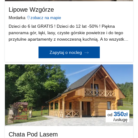
Lipowe Wzgórze
Mordarka
zobacz na mapie
Dzieci do 6 lat GRATIS ! Dzieci do 12 lat -50% ! Piękna
panorama gór, łąki, lasy, czyste górskie powietrze i do tego
przytulne apartamenty z nowoczesną kuchnią. A to wszystko
w cieniu starej, stuletniej lipy. Noclegi Lipowe Wzgórze to
miejsce w górach usytuowane w malo
Zapytaj o nocleg
350
zł
od
/usługę
Chata Pod Lasem