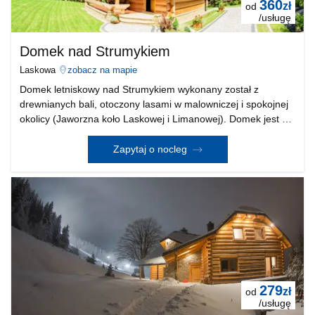
360
zł
od
/usługę
Domek nad Strumykiem
Laskowa
zobacz na mapie
Domek letniskowy nad Strumykiem wykonany został z
drewnianych bali, otoczony lasami w malowniczej i spokojnej
okolicy (Jaworzna koło Laskowej i Limanowej). Domek jest w
pełni wyposażony posiada: pralkę, lodówkę, kuchenkę, sprzęt
do odtwarzania muzyki oraz wszystkie prz
Zapytaj o nocleg
279
zł
od
/usługę