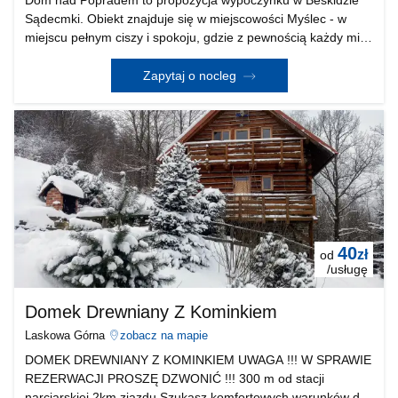
Sądecmki. Obiekt znajduje się w miejscowości Myślec - w
miejscu pełnym ciszy i spokoju, gdzie z pewnością każdy miło
spędzi swój wolny czas. Do dyspozycji Gości oddajemy
łącznie 10 miejs noclegowych. Proponujemy Pań
Zapytaj o nocleg
40
zł
od
/usługę
Domek Drewniany Z Kominkiem
Laskowa Górna
zobacz na mapie
DOMEK DREWNIANY Z KOMINKIEM UWAGA !!! W SPRAWIE
REZERWACJI PROSZĘ DZWONIĆ !!! 300 m od stacji
narciarskiej 2km zjazdu Szukasz komfortowych warunków do