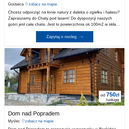
Gostwica
zobacz na mapie
Chcesz odpocząć na łonie natury z daleka o zgiełku i hałasu?
Zapraszamy do Chaty pod lasem! Do dyspozycji naszych
gości jest cała chata. Jest to powierzchnia ok 100m2 w skład
której wchodzi duża w pełni wyposażona kuchnia z otwartym
salonem oraz łazienka, a także 2 syp
Zapytaj o nocleg
750
zł
od
/usługę
Dom nad Popradem
Myślec
zobacz na mapie
Dom nad Popradem to propozycja wypoczynku w Beskidzie