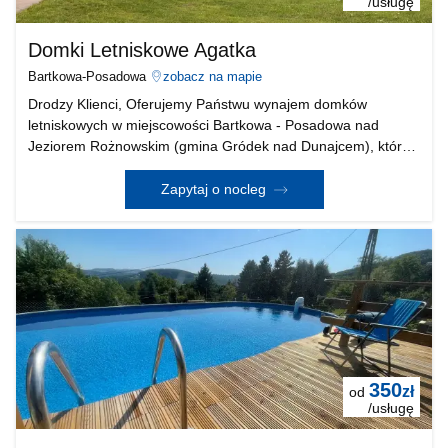
/usługę
Domki Letniskowe Agatka
Bartkowa-Posadowa
zobacz na mapie
Drodzy Klienci, Oferujemy Państwu wynajem domków
letniskowych w miejscowości Bartkowa - Posadowa nad
Jeziorem Rożnowskim (gmina Gródek nad Dunajcem), która
zlokalizowana jest w południowo - wschodniej części Polski
(ok 25 km od Nowego Sącza, 50 km od Tarnowa, 100-120 k
Zapytaj o nocleg
350
zł
od
/usługę