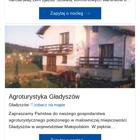
wypoczynku w górach. Jeżeli tak to nasza propozycja
przekroczy Twoje oczekiwania. NA NARTY W 5 MINUT Nasz
Zapytaj o nocleg
domek w styl
Agroturystyka Gładyszów
Gładyszów
zobacz na mapie
Zapraszamy Państwa do naszego gospodarstwa
agroturystycznego położonego w malowniczej miejscowości
Gładyszów w województiwe Małopolskim. W pięknie
położonym domu czekają na Gości przez cały rok: 2 pok. 2-
os., 2 pok. 3-os., 1 pok. 1-os., 2 łazienki. W ofercie znajduje s
Zapytaj o nocleg