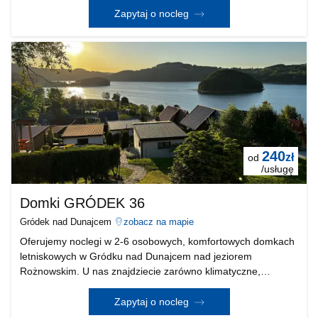
ucieczkę od codzienności.. Bo czego chcieć więcej ?! A
Zapytaj o nocleg
240
zł
od
/usługę
Domki GRÓDEK 36
Gródek nad Dunajcem
zobacz na mapie
Oferujemy noclegi w 2-6 osobowych, komfortowych domkach
letniskowych w Gródku nad Dunajcem nad jeziorem
Rożnowskim. U nas znajdziecie zarówno klimatyczne,
kameralne domki dwuosobowe, jak i te większe, które
pomieszczą do 6 osób. Wszystkie znajdują się na wzniesieniu
Zapytaj o nocleg
w