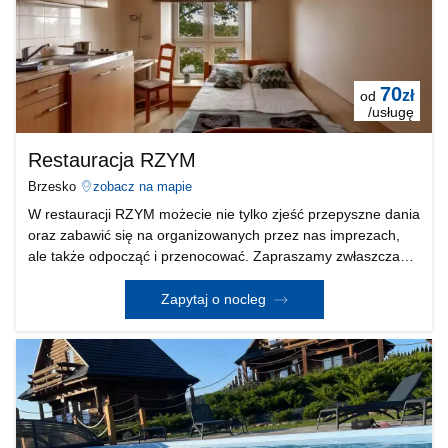
70
zł
od
/usługę
Restauracja RZYM
Brzesko
zobacz na mapie
W restauracji RZYM możecie nie tylko zjeść przepyszne dania
oraz zabawić się na organizowanych przez nas imprezach,
ale także odpocząć i przenocować. Zapraszamy zwłaszcza
kierowców znajdujących się w długiej trasie. Gościom
oferujemy dwa komfortowo wyposażone, eleganck
Zapytaj o nocleg