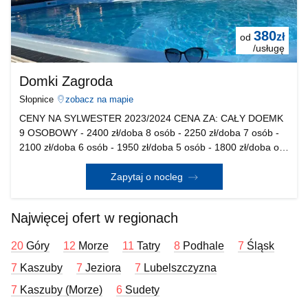
380
zł
od
/usługę
Domki Zagroda
Słopnice
zobacz na mapie
CENY NA SYLWESTER 2023/2024 CENA ZA: CAŁY DOEMK
9 OSOBOWY - 2400 zł/doba 8 osób - 2250 zł/doba 7 osób -
2100 zł/doba 6 osób - 1950 zł/doba 5 osób - 1800 zł/doba od
1 - 4 osób - 1650 zł/doba Minimum 3 noclegi! W domkach
Zagroda oferowane są noclegi z widokiem na góry .
Zapytaj o nocleg
Najwięcej ofert w regionach
20
Góry
12
Morze
11
Tatry
8
Podhale
7
Śląsk
7
Kaszuby
7
Jeziora
7
Lubelszczyzna
7
Kaszuby (Morze)
6
Sudety