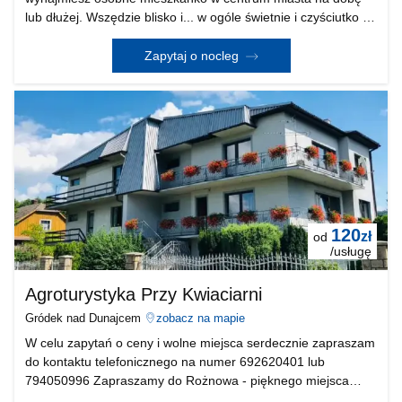
lub dłużej. Wszędzie blisko i... w ogóle świetnie i czyściutko :)
Idealne dla trenerów, przedstawicieli handlowych, nauczycieli,
uczestników odbywających się w Naszym
Zapytaj o nocleg
120
zł
od
/usługę
Agroturystyka Przy Kwiaciarni
Gródek nad Dunajcem
zobacz na mapie
W celu zapytań o ceny i wolne miejsca serdecznie zapraszam
do kontaktu telefonicznego na numer 692620401 lub
794050996 Zapraszamy do Rożnowa - pięknego miejsca
wśród gór, lasów i jezior, idealne na wypoczynek, oraz