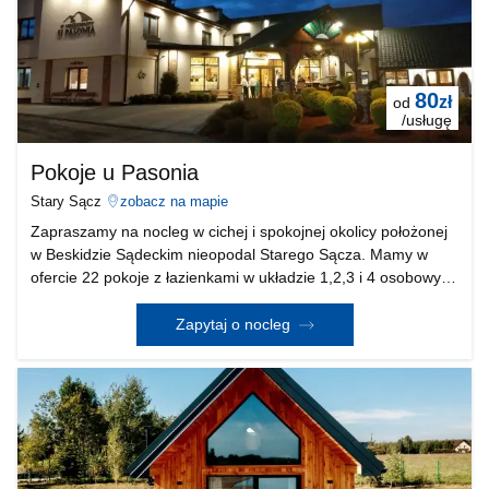
80
zł
od
/usługę
Pokoje u Pasonia
Stary Sącz
zobacz na mapie
Zapraszamy na nocleg w cichej i spokojnej okolicy położonej
w Beskidzie Sądeckim nieopodal Starego Sącza. Mamy w
ofercie 22 pokoje z łazienkami w układzie 1,2,3 i 4 osobowym
z opcją śniadania. W samym obiekcie macie państwo do
dyspozycji Sale Kominkową z małym ale dobr
Zapytaj o nocleg