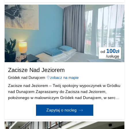
100
zł
od
/usługę
Zacisze Nad Jeziorem
Gródek nad Dunajcem
zobacz na mapie
Zacisze nad Jeziorem – Twój spokojny wypoczynek w Gródku
nad Dunajcem Zapraszamy do Zacisza nad Jeziorem,
położonego w malowniczym Gródek nad Dunajcem, w sercu
regionu Pogórze Rożnowskie, tuż nad brzegiem Jezioro
Rożnowskie. 🌿 Tylko 20 metrów do jeziora! Wystarczy krót
Zapytaj o nocleg