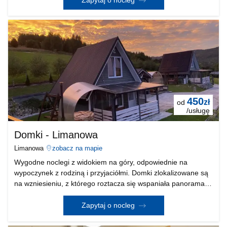
450
zł
od
/usługę
Domki - Limanowa
Limanowa
zobacz na mapie
Wygodne noclegi z widokiem na góry, odpowiednie na
wypoczynek z rodziną i przyjaciółmi. Domki zlokalizowane są
na wzniesieniu, z którego roztacza się wspaniała panorama
Beskidu Wyspowego. Otoczenie pól i lasów, zapewnia nam
spokój oraz poczucie prywatności. Młynne to z
Zapytaj o nocleg