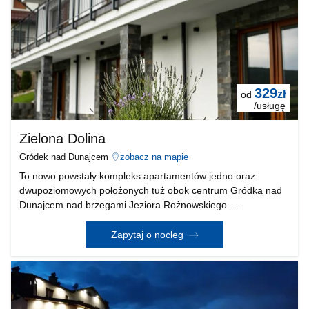
329
zł
od
/usługę
Zielona Dolina
Gródek nad Dunajcem
zobacz na mapie
To nowo powstały kompleks apartamentów jedno oraz
dwupoziomowych położonych tuż obok centrum Gródka nad
Dunajcem nad brzegami Jeziora Rożnowskiego.
Nowoczesne, doskonale wyposażone apartamenty, zostały
urządzone z dbałością o najdrobniejsze detale aby zadowolić
Zapytaj o nocleg
oczekiw