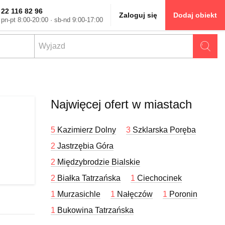
22 116 82 96
Zaloguj się
Dodaj obiekt
pn-pt 8:00-20:00 · sb-nd 9:00-17:00
Najwięcej ofert w miastach
5
Kazimierz Dolny
3
Szklarska Poręba
2
Jastrzębia Góra
2
Międzybrodzie Bialskie
2
Białka Tatrzańska
1
Ciechocinek
1
Murzasichle
1
Nałęczów
1
Poronin
1
Bukowina Tatrzańska