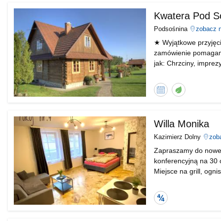
od
Nocowanie.
Kwatera Pod S
Podsośnina
zobacz 
★ Wyjątkowe przyjęci
zamówienie pomagamy 
jak: Chrzciny, imprez
czy jubileusze. W nas
Kalendarz
Obiekt
dostępności
ekologiczny
Willa Monika
Kazimierz Dolny
zob
Zapraszamy do nowe
konferencyjną na 30 
Miejsce na grill, ogn
Sprawdzony
obiekt