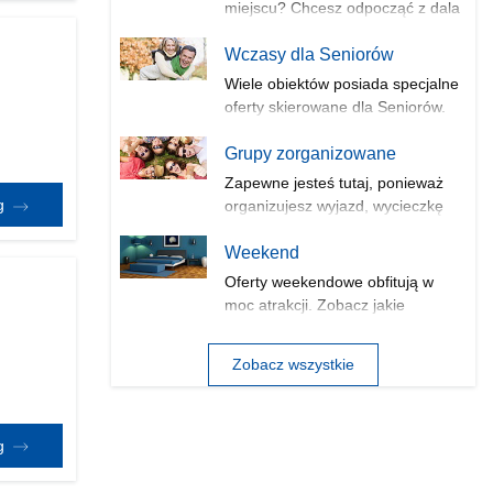
miejscu? Chcesz odpocząć z dala
od...
Wczasy dla Seniorów
Wiele obiektów posiada specjalne
oferty skierowane dla Seniorów.
Są...
Grupy zorganizowane
Zapewne jesteś tutaj, ponieważ
eg
organizujesz wyjazd, wycieczkę
lub...
Weekend
Oferty weekendowe obfitują w
moc atrakcji. Zobacz jakie
obiekty...
Zobacz wszystkie
eg