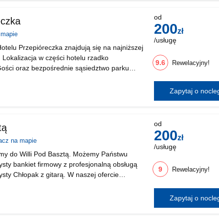
od
eczka
200
zł
 mapie
/usługę
otelu Przepióreczka znajdują się na najniższej
 Lokalizacja w części hotelu rzadko
9.6
Rewelacyjny!
ości oraz bezpośrednie sąsiedztwo parku
pokój przy prowadzeniu wszelkiego r
Zapytaj o nocl
y
od
tą
200
zł
acz na mapie
/usługę
my do Willi Pod Basztą. Możemy Państwu
sty bankiet firmowy z profesjonalną obsługą
9
Rewelacyjny!
sty Chłopak z gitarą. W naszej ofercie
osażona jest w nowoczesny sprzęt audio
Zapytaj o nocl
dzony