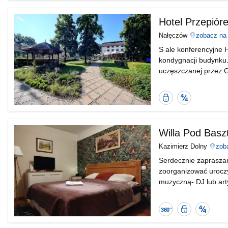
Hotel Przepiór
Nałęczów
zobacz na
S ale konferencyjne H
kondygnacji budynku.
uczęszczanej przez G
gwarantuje ciszę i s
Bezpieczna
Sprawdzon
transakcja
obiekt
od
Nocowanie.pl
Willa Pod Basz
Kazimierz Dolny
zob
Serdecznie zaprasza
zoorganizować uroczy
muzyczną- DJ lub arty
posiadamy: Sala wyp
Wirtualny
Bezpieczna
Spraw
spacer
transakcja
obiekt