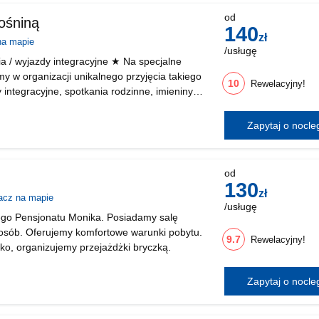
pl
od
ośniną
140
zł
na mapie
/usługę
a / wyjazdy integracyjne ★ Na specjalne
w organizacji unikalnego przyjęcia takiego
10
Rewelacyjny!
y integracyjne, spotkania rodzinne, imieniny
zej Kwaterze znajduje się duż
Zapytaj o nocl
od
130
zł
acz na mapie
/usługę
go Pensjonatu Monika. Posiadamy salę
osób. Oferujemy komfortowe warunki pobytu.
9.7
Rewelacyjny!
isko, organizujemy przejażdżki bryczką.
Zapytaj o nocl