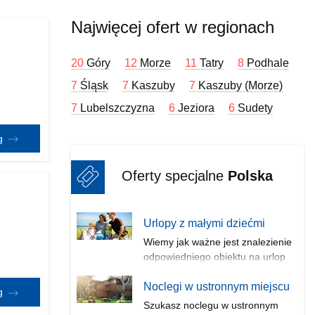
Najwięcej ofert w regionach
20
Góry
12
Morze
11
Tatry
8
Podhale
7
Śląsk
7
Kaszuby
7
Kaszuby (Morze)
7
Lubelszczyzna
6
Jeziora
6
Sudety
eg
Oferty specjalne
Polska
Urlopy z małymi dziećmi
Wiemy jak ważne jest znalezienie
odpowiedniego obiektu na urlop
z...
Noclegi w ustronnym miejscu
eg
Szukasz noclegu w ustronnym