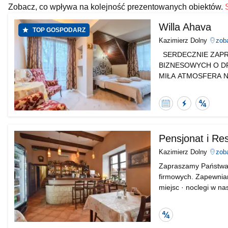
Zobacz, co wpływa na kolejność prezentowanych obiektów.
Willa Ahava
TOP GOSPODARZ
Kazimierz Dolny
zob
SERDECZNIE ZAPR
BIZNESOWYCH O D
MIŁA ATMOSFERA 
PAMIĘCI (cennik prz
zapytania z podanie
Kalendarz
Błyskawiczn
Spraw
dostępności
odpowiada
obiekt
Pensjonat i Re
Kazimierz Dolny
zob
Zapraszamy Państwa,
firmowych. Zapewniam
miejsc · noclegi w n
restauracji · projekto
Sprawdzony
obiekt