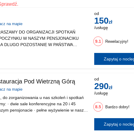
Sprawdź.
od
150
zł
acz na mapie
/usługę
ASZAMY DO ORGANIZACJI SPOTKAŃ
POCZYNKU W NASZYM PENSJONACIKU
9.1
Rewelacyjny!
NA DLUGO POZOSTANIE W PAŃSTWA
esyłamy drogą e-mail po przesłaniu
m
Zapytaj o nocl
ie
dzony
od
stauracja Pod Wietrzną Górą
290
zł
acz na mapie
/usługę
 do zorganizowania u nas szkoleń i spotkań
y: · dwie sale konferencyjne na 20 i 45
8.5
Bardzo dobry!
aszym pensjonacie · pełne wyżywienie w naszej
r multimedialny · ekran proje
Zapytaj o nocl