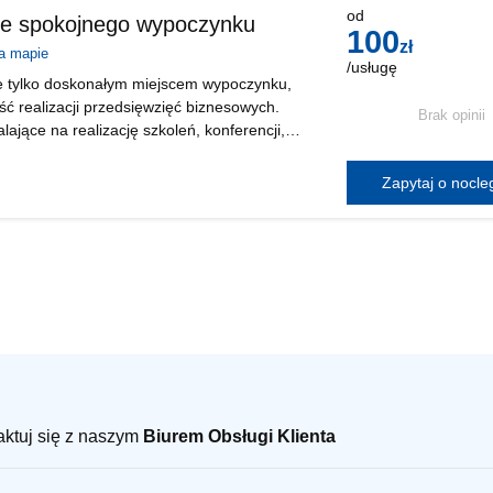
od
ce spokojnego wypoczynku
100
zł
a mapie
/usługę
nie tylko doskonałym miejscem wypoczynku,
ść realizacji przedsięwzięć biznesowych.
Brak opinii
ające na realizację szkoleń, konferencji,
 biznesowych. Zapraszamy do kontak
Zapytaj o nocl
taktuj się z naszym
Biurem Obsługi Klienta