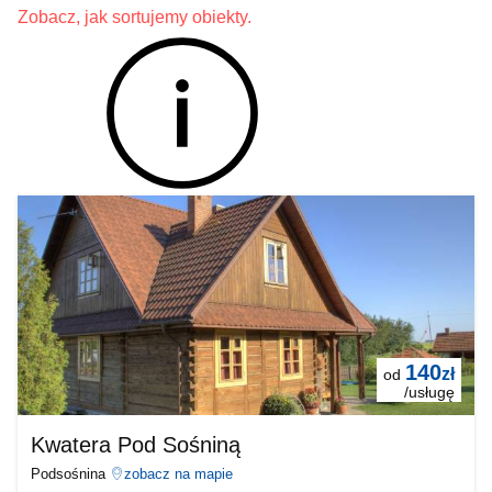
Zobacz, jak sortujemy obiekty.
140
zł
od
/usługę
Kwatera Pod Sośniną
Podsośnina
zobacz na mapie