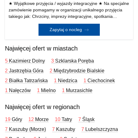
★ Wyjątkowe przyjęcia / wyjazdy integracyjne ★ Na specjalne
zamówienie pomagamy w organizacji unikalnego przyjęcia
takiego jak: Chrzciny, imprezy integracyjne, spotkania
rodzinne, imieniny czy jubileusze. W naszej Kwaterze
znajduje się duż
Zapytaj o nocleg
Najwięcej ofert w miastach
5
Kazimierz Dolny
3
Szklarska Poręba
2
Jastrzębia Góra
2
Międzybrodzie Bialskie
2
Białka Tatrzańska
1
Niedzica
1
Ciechocinek
1
Nałęczów
1
Mielno
1
Murzasichle
Najwięcej ofert w regionach
19
Góry
12
Morze
10
Tatry
7
Śląsk
7
Kaszuby (Morze)
7
Kaszuby
7
Lubelszczyzna