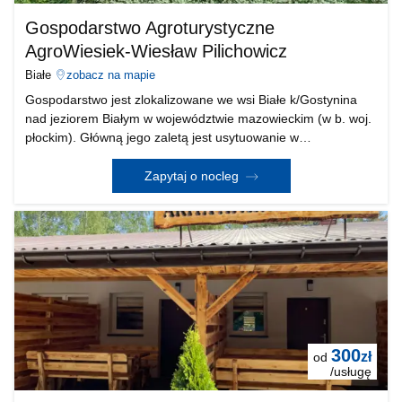
Gospodarstwo Agroturystyczne
AgroWiesiek-Wiesław Pilichowicz
Białe
zobacz na mapie
Gospodarstwo jest zlokalizowane we wsi Białe k/Gostynina
nad jeziorem Białym w województwie mazowieckim (w b. woj.
płockim). Główną jego zaletą jest usytuowanie w
bezpośrednim sąsiedztwie jeziora: budynek mieszkalny z
pokojami do wynajęcia jest oddalony od lustra wody
Zapytaj o nocleg
300
zł
od
/usługę