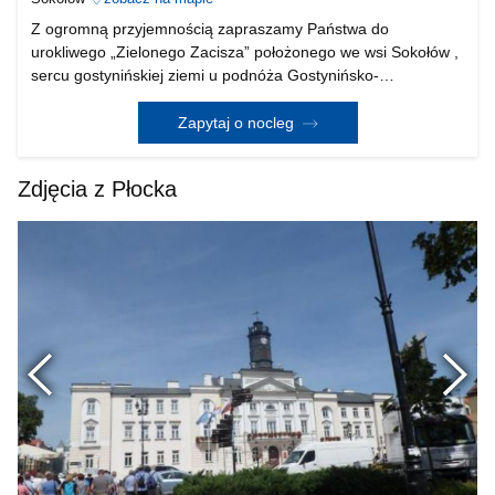
Z ogromną przyjemnością zapraszamy Państwa do
urokliwego „Zielonego Zacisza” położonego we wsi Sokołów ,
sercu gostynińskiej ziemi u podnóża Gostynińsko-
Włocławskiego Parku Krajobrazowego. Do miejsca
otoczonego licznymi kompleksami leśnymi bogatymi w
Zapytaj o nocleg
unikalne gatunki f
Zdjęcia z Płocka
Poprzednie