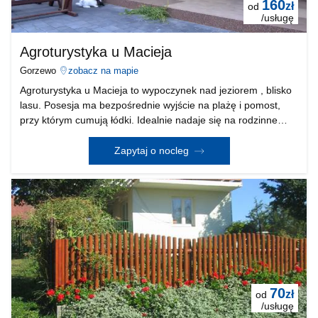
160
zł
od
/usługę
Agroturystyka u Macieja
Gorzewo
zobacz na mapie
Agroturystyka u Macieja to wypoczynek nad jeziorem , blisko
lasu. Posesja ma bezpośrednie wyjście na plażę i pomost,
przy którym cumują łódki. Idealnie nadaje się na rodzinne
wakacje w spokojnej okolicy, ale sprawdzi się także dla par.
Mamy tu wygodne noclegi, dostęp d
Zapytaj o nocleg
70
zł
od
/usługę