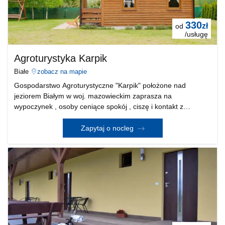
330
zł
od
/usługę
Agroturystyka Karpik
Białe
zobacz na mapie
Gospodarstwo Agroturystyczne "Karpik" położone nad
jeziorem Białym w woj. mazowieckim zaprasza na
wypoczynek , osoby ceniące spokój , ciszę i kontakt z
przyrodą. Na terenie gospodarstwa znajduje się staw gdzie
można powędkować. Dla dzieci plac zabaw, trampolina,
Zapytaj o nocleg
domek