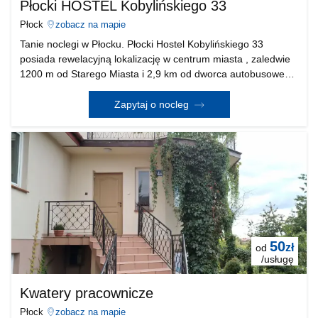
Płocki HOSTEL Kobylińskiego 33
Płock
zobacz na mapie
Tanie noclegi w Płocku. Płocki Hostel Kobylińskiego 33
posiada rewelacyjną lokalizację w centrum miasta , zaledwie
1200 m od Starego Miasta i 2,9 km od dworca autobusowego
i kolejowego . W promieniu 300 m znajdują się cztery sklepy
spożywcze , w tym dwa średnio powierz
Zapytaj o nocleg
50
zł
od
/usługę
Kwatery pracownicze
Płock
zobacz na mapie