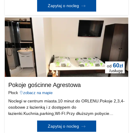
Płocka,spokojnej dzielnicy domków jednorodzinnych bar
Zapytaj o nocleg
60
zł
od
/usługę
Pokoje gościnne Agrestowa
Płock
zobacz na mapie
Noclegi w centrum miasta.10 minut do ORLENU.Pokoje 2,3,4-
osobowe z łazienką i z dostępem do
łazienki.Kuchnia,parking,WI-FI.Przy dłuższym pobycie
możliwość negocjacji cen.
Zapytaj o nocleg