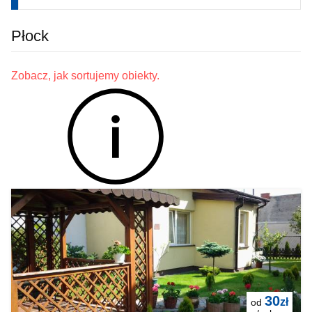
Płock
Zobacz, jak sortujemy obiekty.
30
zł
od