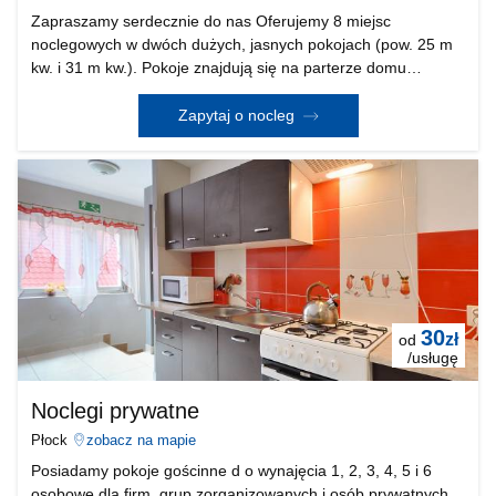
Zapraszamy serdecznie do nas Oferujemy 8 miejsc
noclegowych w dwóch dużych, jasnych pokojach (pow. 25 m
kw. i 31 m kw.). Pokoje znajdują się na parterze domu
jednorodzinnego w Płocku przy ul. Boryszewskiej, do
wyłącznej dyspozycji korzystających z noclegu wyposażona
Zapytaj o nocleg
ku
30
zł
od
/usługę
Noclegi prywatne
Płock
zobacz na mapie
Posiadamy pokoje gościnne d o wynajęcia 1, 2, 3, 4, 5 i 6
osobowe dla firm, grup zorganizowanych i osób prywatnych.