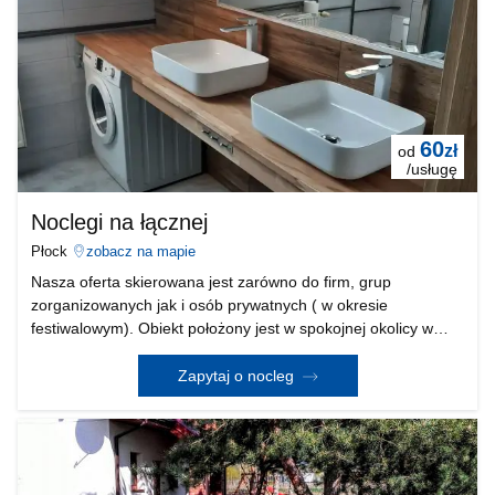
60
zł
od
/usługę
Noclegi na łącznej
Płock
zobacz na mapie
Nasza oferta skierowana jest zarówno do firm, grup
zorganizowanych jak i osób prywatnych ( w okresie
festiwalowym). Obiekt położony jest w spokojnej okolicy w
pobliżu dworca autobusowego, blisko centrum, doskonale
skomunikowany z Rafinerią PKN Orlen (7 minut drogi aute
Zapytaj o nocleg