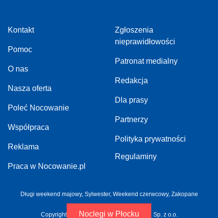
Kontakt
Zgłoszenia
nieprawidłowości
Pomoc
Patronat medialny
O nas
Redakcja
Nasza oferta
Dla prasy
Poleć Nocowanie
Partnerzy
Współpraca
Polityka prywatności
Reklama
Regulaminy
Praca w Nocowanie.pl
Długi weekend majowy
,
Sylwester
,
Weekend czerwcowy
,
Zakopane
Noclegi w Płocku
Copyright 2005-2026 by NOCOWANIE.PL Sp. z o.o.