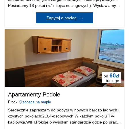
Posiadamy 18 pokoi (57 miejsc noclegowych). Wystawiamy
faktury. Do dyspozycji gości : Kuchnia z pełnym
wyposażeniem ( sztućce, talerze, szklanki, kuchenk
Zapytaj o nocleg
60
zł
od
/usługę
Apartamenty Podole
Płock
zobacz na mapie
Serdecznie zapraszam do pobytu w nowych bardzo ładnych i
czystych pokojach:2,3,4-osobowych.W każdym pokoju TV-
kablówka,WIFI.Pokoje o wysokim standardzie gdzie po pracy
mozna w spokoju odpoczac.Pokoje w nowym centrum