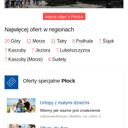
więcej zdjęć z Płocka
Najwięcej ofert w regionach
20
Góry
12
Morze
11
Tatry
8
Podhale
7
Śląsk
7
Kaszuby
7
Jeziora
7
Lubelszczyzna
7
Kaszuby (Morze)
6
Sudety
Oferty specjalne
Płock
Urlopy z małymi dziećmi
Wiemy jak ważne jest znalezienie
odpowiedniego obiektu na urlop z...