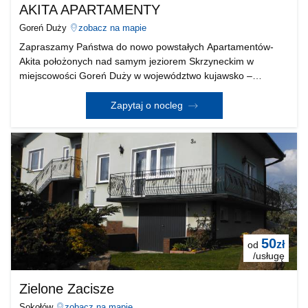
AKITA APARTAMENTY
Goreń Duży
zobacz na mapie
Zapraszamy Państwa do nowo powstałych Apartamentów-
Akita położonych nad samym jeziorem Skrzyneckim w
miejscowości Goreń Duży w województwo kujawsko –
pomorskim. Z bliskim dojazdem z Łodzi ( około 120 km ) oraz
Warszawy ( około 150 km) Apartamenty znajduje się przy głó
Zapytaj o nocleg
50
zł
od
/usługę
Zielone Zacisze
Sokołów
zobacz na mapie