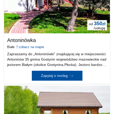
350
zł
od
/usługę
Antoninówka
Białe
zobacz na mapie
Zapraszamy do „Antoninówki” znajdującej się w miejscowości
Antoninów 35 gmina Gostynin województwo mazowieckie nad
jeziorem Białym (okolice Gostynina,Płocka). Jezioro bardzo
bezpieczne i co najważniejsze czyste. Do wynajęcia dom 3
pokojowy w pełni wyposażony i ogrzewan
Zapytaj o nocleg