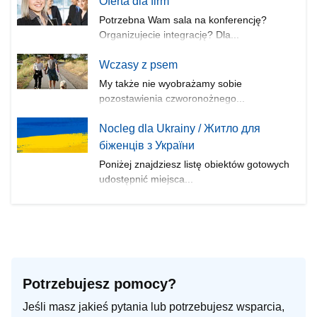
Oferta dla firm
Potrzebna Wam sala na konferencję?
Organizujecie integrację? Dla...
Wczasy z psem
My także nie wyobrażamy sobie
pozostawienia czworonożnego...
Nocleg dla Ukrainy / Житло для
бiженцiв з України
Poniżej znajdziesz listę obiektów gotowych
udostępnić miejsca...
Potrzebujesz pomocy?
Jeśli masz jakieś pytania lub potrzebujesz wsparcia,