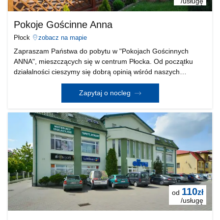
/usługę
Pokoje Gościnne Anna
Płock
zobacz na mapie
Zapraszam Państwa do pobytu w "Pokojach Gościnnych
ANNA", mieszczących się w centrum Płocka. Od początku
działalności cieszymy się dobrą opinią wśród naszych
klientów. Do dyspozycji Gości oddajemy komfortowe pokoje 1,
2 i 3 osobowe z TV, internet. Pokoje posiadają niez
Zapytaj o nocleg
110
zł
od
/usługę