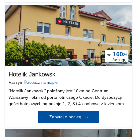
160
zł
od
/usługę
Hotelik Jankowski
Raszyn
zobacz na mapie
"Hotelik Jankowski" położony jest 10km od Centrum
Warszawy i 6km od portu lotniczego Okęcie. Do dyspozycji
gości hotelowych są pokoje 1, 2, 3 i 4-osobowe z łazienkami,
TV i internetem, oraz czajnik i szklanki w pokoju. Posiadamy
salę konferencyjno-bankietową do 60 osób
Zapytaj o nocleg